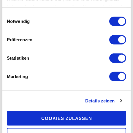
haben oder die sie im Rahmen Ihrer Nutzung der Dienste
gesammelt haben.
Einwilligungsauswahl
Notwendig
Präferenzen
Statistiken
Marketing
Vom
18. September 2022
Termine: Familienstellen in Ulm
WEITERLESEN
Details zeigen
COOKIES ZULASSEN